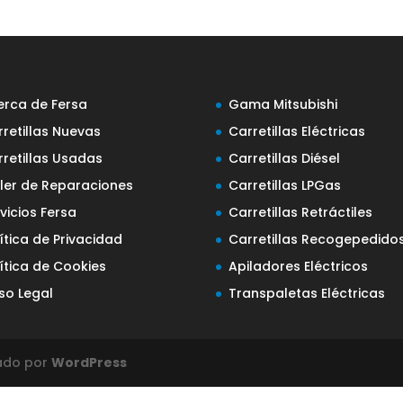
erca de Fersa
Gama Mitsubishi
retillas Nuevas
Carretillas Eléctricas
rretillas Usadas
Carretillas Diésel
ller de Reparaciones
Carretillas LPGas
vicios Fersa
Carretillas Retráctiles
ítica de Privacidad
Carretillas Recogepedido
ítica de Cookies
Apiladores Eléctricos
so Legal
Transpaletas Eléctricas
lado por
WordPress