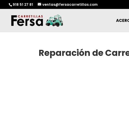
918 51 27 81
ventas@fersacarretillas.com
ACERC
Reparación de Carre