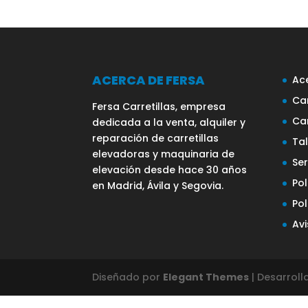
ACERCA DE FERSA
Ac
Car
Fersa Carretillas, empresa
Ca
dedicada a la venta, alquiler y
reparación de carretillas
Ta
elevadoras y maquinaria de
Ser
elevación desde hace 30 años
Pol
en Madrid, Ávila y Segovia.
Pol
Avi
Diseñado por
Elegant Themes
| Desarrol