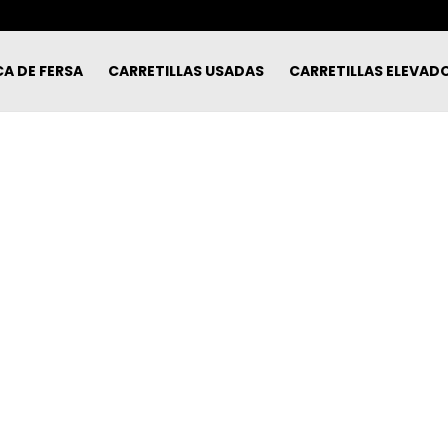
A DE FERSA
CARRETILLAS USADAS
CARRETILLAS ELEVAD
ELÉCTRICAS
ICAMENTE SIN ESFUERZO