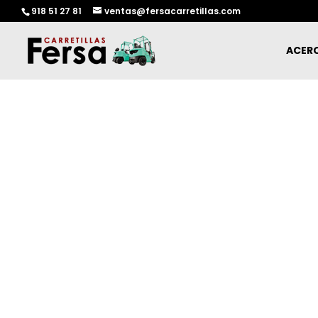
918 51 27 81
ventas@fersacarretillas.com
ACERC
CARRETILLAS ELEVADORAS 
INTELIGENTES, RESISTENTES Y PRÁCT